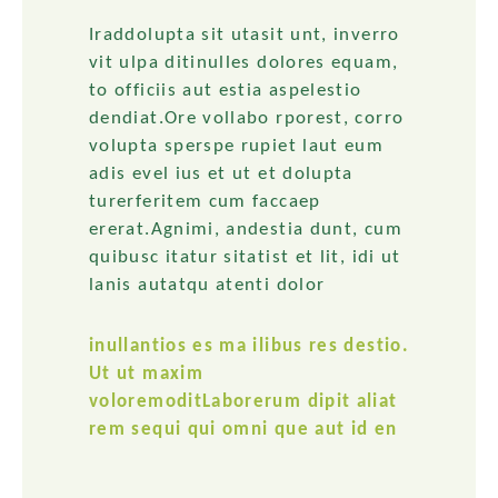
Iraddolupta sit utasit unt, inverro
vit ulpa ditinulles dolores equam,
to officiis aut estia aspelestio
dendiat.Ore vollabo rporest, corro
volupta sperspe rupiet laut eum
adis evel ius et ut et dolupta
turerferitem cum faccaep
ererat.Agnimi, andestia dunt, cum
quibusc itatur sitatist et lit, idi ut
lanis autatqu atenti dolor
inullantios es ma ilibus res destio.
Ut ut maxim
voloremoditLaborerum dipit aliat
rem sequi qui omni que aut id en