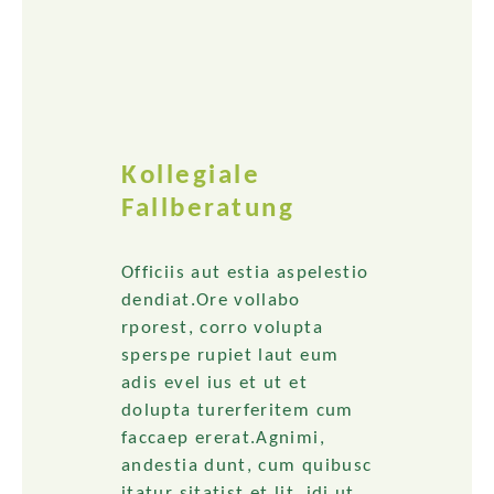
Kollegiale
Fallberatung
Officiis aut estia aspelestio
dendiat.Ore vollabo
rporest, corro volupta
sperspe rupiet laut eum
adis evel ius et ut et
dolupta turerferitem cum
faccaep ererat.Agnimi,
andestia dunt, cum quibusc
itatur sitatist et lit, idi ut