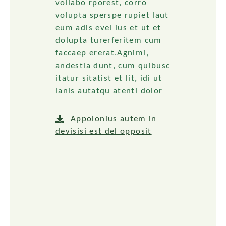
vollabo rporest, corro
volupta sperspe rupiet laut
eum adis evel ius et ut et
dolupta turerferitem cum
faccaep ererat.Agnimi,
andestia dunt, cum quibusc
itatur sitatist et lit, idi ut
lanis autatqu atenti dolor
Appolonius autem in
devisisi est del opposit